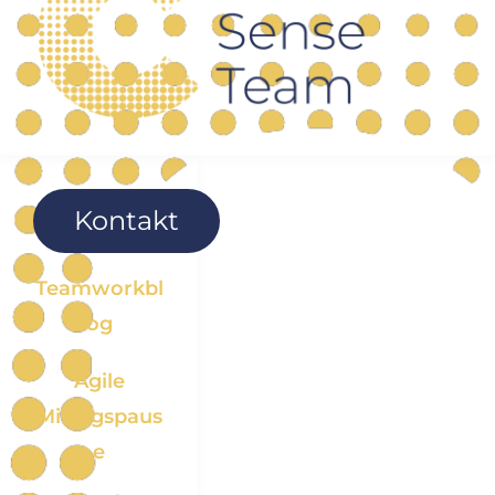
Kontakt
Teamworkbl
og
Agile
Mittagspaus
e